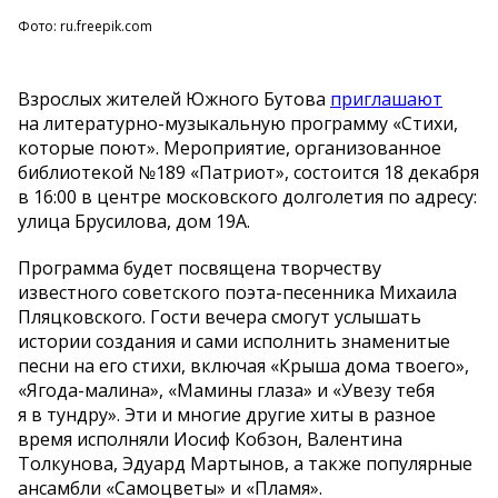
Фото: ru.freepik.com
Взрослых жителей Южного Бутова
приглашают
на
литературно-музыкальную
программу
«
Стихи,
которые поют
»
. Мероприятие, организованное
библиотекой
№
189
«
Патриот
»
, состоится 18 декабря
в
16:00 в
центре московского долголетия по
адресу:
улица Брусилова, дом 19А.
Программа будет посвящена творчеству
известного советского
поэта-песенника
Михаила
Пляцковского. Гости вечера смогут услышать
истории создания и
сами исполнить знаменитые
песни на
его стихи, включая
«
Крыша дома твоего
»
,
«
Ягода-малина
»
,
«
Мамины глаза
»
и
«
Увезу тебя
я
в
тундру
»
. Эти и
многие другие хиты в
разное
время исполняли Иосиф Кобзон, Валентина
Толкунова, Эдуард Мартынов, а
также популярные
ансамбли
«
Самоцветы
»
и
«
Пламя
»
.