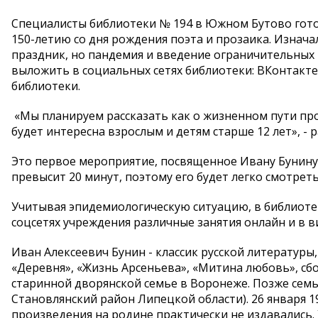
Специалисты библиотеки № 194 в Южном Бутово гото
150-летию со дня рождения поэта и прозаика. Изна
праздник, но пандемия и введение ограничительных 
выложить в социальных сетях библиотеки: ВКонтакте,
библиотеки.
«Мы планируем рассказать как о жизненном пути про
будет интересна взрослым и детям старше 12 лет», - р
Это первое мероприятие, посвященное Ивану Бунину
превысит 20 минут, поэтому его будет легко смотрет
Учитывая эпидемиологическую ситуацию, в библиоте
соцсетях учреждения различные занятия онлайн и в 
Иван Алексеевич Бунин - классик русской литературы,
«Деревня», «Жизнь Арсеньева», «Митина любовь», сбор
старинной дворянской семье в Воронеже. Позже семья
Становлянский район Липецкой области). 26 января 19
произведения на родине практически не издавались. 