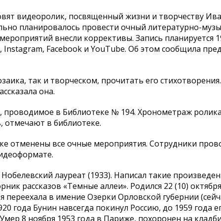
вят видеоролик, посвященный жизни и творчеству Ива
чально планировалось провести очный литературно-муз
мероприятий внесли коррективы. Запись планируется 1
 Instagram, Facebook и YouTube. Об этом сообщила пре
заика, так и творческом, прочитать его стихотворения
ассказала она.
, проводимое в Библиотеке № 194. Хронометраж ролика
ь, отмечают в библиотеке.
ке отменены все очные мероприятия. Сотрудники пров
видеоформате.
 Нобелевский лауреат (1933). Написал такие произведен
ник рассказов «Темные аллеи». Родился 22 (10) октября
 переехала в имение Озерки Орловской губернии (сейча
20 года Бунин навсегда покинул Россию, до 1959 года е
Умер 8 ноября 1953 года в Париже, похоронен на кладб