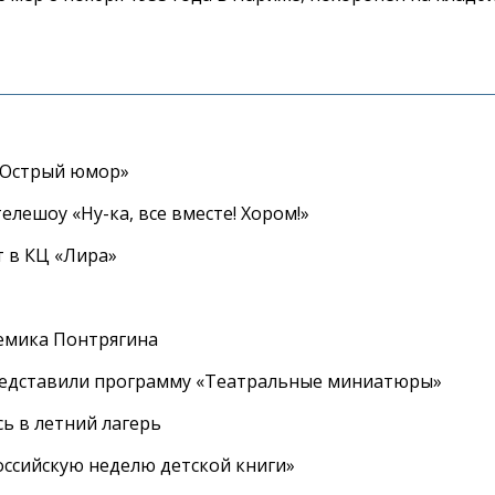
«Острый юмор»
елешоу «Ну-ка, все вместе! Хором!»
 в КЦ «Лира»
емика Понтрягина
редставили программу «Театральные миниатюры»
ь в летний лагерь
ссийскую неделю детской книги»