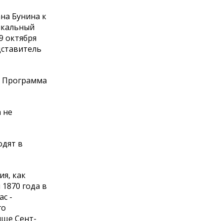
на Бунина к
ыкальный
9 октября
дставитель
. Программа
 не
одят в
ия, как
 1870 года в
с -
го
ище Сент-