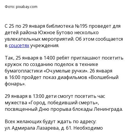
Фото: pixabay.com
С
25 по
29 января библиотека
№
195 проведет для
детей района Южное Бутово несколько
увлекательных мероприятий. Об
этом сообщается
в
соцсетях
учреждения.
Так, 25 января в
14:00 ребят приглашают посетить
кружок по
созданию поделок в
технике
бумагопластики
«
Оч.умелые ручки
»
. 26 января
в
16:00 пройдет показ диафильмов
«
Волшебный
фонарь
»
.
29 января в
13:00 дети смогут посетить час
мужества
«
Город, победивший смерть
»
,
посвященный Дню прорыва блокады Ленинграда.
Всех желающих будут ждать по
адресу:
ул.
Адмирала Лазарева, д. 61. Необходимо