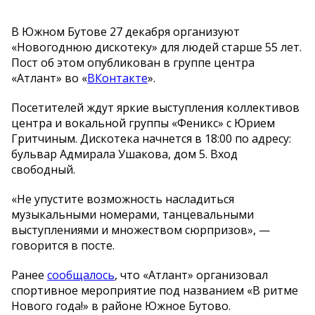
В
Южном Бутове 27 декабря организуют
«
Новогоднюю дискотеку
»
для людей старше 55 лет.
Пост об
этом опубликован в
группе центра
«
Атлант
»
во
«
ВКонтакте
»
.
Посетителей ждут яркие выступления коллективов
центра и
вокальной группы
«
Феникс
»
с
Юрием
Гритчиным. Дискотека начнется в
18:00 по
адресу:
бульвар Адмирала Ушакова, дом 5. Вход
свободный.
«
Не
упустите возможность насладиться
музыкальными номерами, танцевальными
выступлениями и
множеством сюрпризов
»
,
—
говорится в
посте.
Ранее
сообщалось
, что
«
Атлант
»
организовал
спортивное мероприятие под названием
«
В
ритме
Нового года!
»
в
районе Южное Бутово.