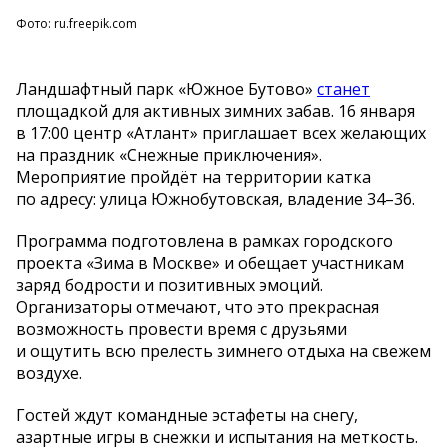
Фото: ru.freepik.com
Ландшафтный парк
«
Южное Бутово
»
станет
площадкой для активных зимних забав. 16 января
в
17:00 центр
«
Атлант
»
приглашает всех желающих
на
праздник
«
Снежные приключения
»
.
Мероприятие пройдёт на
территории катка
по
адресу: улица Южнобутовская, владение 34
–
36.
Программа подготовлена в
рамках городского
проекта
«
Зима в
Москве
»
и
обещает участникам
заряд бодрости и
позитивных эмоций.
Организаторы отмечают, что это прекрасная
возможность провести время с
друзьями
и
ощутить всю прелесть зимнего отдыха на
свежем
воздухе.
Гостей ждут командные эстафеты на
снегу,
азартные игры в
снежки и
испытания на
меткость.