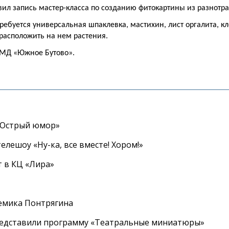
ил запись мастер-класса по созданию фитокартины из разнотра
требуется универсальная шпаклевка, мастихин, лист оргалита, к
 расположить на нем растения.
МД «Южное Бутово».
«Острый юмор»
елешоу «Ну-ка, все вместе! Хором!»
 в КЦ «Лира»
емика Понтрягина
редставили программу «Театральные миниатюры»