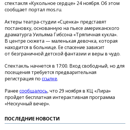
спектакля
«
Кукольное сердце
»
24 ноября. Об
этом
сообщает портал mos.ru.
Актеры
театра-студии
«
Сценка
»
представят
постановку, основанную на
пьесе американского
драматурга Уильяма Гибсона
«
Тряпичная кукла
»
.
В
центре сюжета
—
маленькая девочка, которая
находится в
больнице. Ее
спасение зависит
от
безграничной детской фантазии и
веры в
чудо.
Спектакль начнется в
17:00. Вход свободный, но
для
посещения требуется предварительная
регистрация по
ссылке
.
Ранее
сообщалось
, что 29 ноября в
КЦ
«
Лира
»
пройдет бесплатная интерактивная программа
«
Нескучный вечер
»
.
ПОСЛЕДНИЕ НОВОСТИ