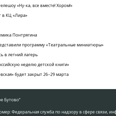
елешоу «Ну-ка, все вместе! Хором!»
 в КЦ «Лира»
емика Понтрягина
редставили программу «Театральные миниатюры»
ь в летний лагерь
ссийскую неделю детской книги»
вская» будет закрыт 26–29 марта
е Бутово"
омер: Федеральная служба по надзору в сфере связи, 