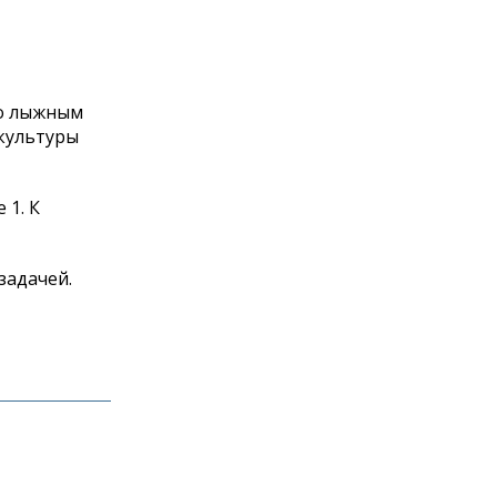
по лыжным
 культуры
 1. К
задачей.