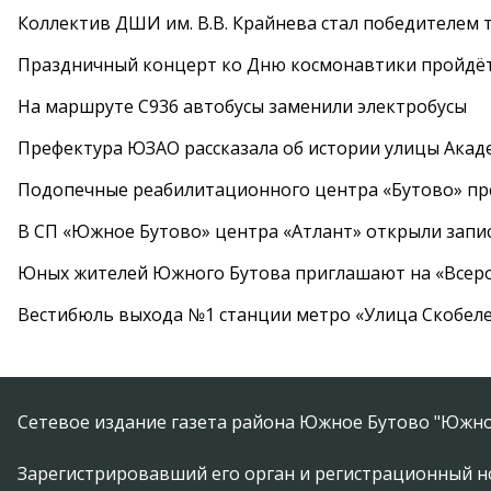
Коллектив ДШИ им. В.В. Крайнева стал победителем т
Праздничный концерт ко Дню космонавтики пройдёт
На маршруте С936 автобусы заменили электробусы
Префектура ЮЗАО рассказала об истории улицы Акад
Подопечные реабилитационного центра «Бутово» п
В СП «Южное Бутово» центра «Атлант» открыли запис
Юных жителей Южного Бутова приглашают на «Всеро
Вестибюль выхода №1 станции метро «Улица Скобеле
Сетевое издание газета района Южное Бутово "Южно
Зарегистрировавший его орган и регистрационный н