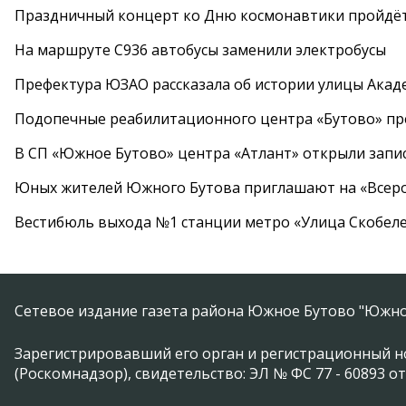
Праздничный концерт ко Дню космонавтики пройдёт
На маршруте С936 автобусы заменили электробусы
Префектура ЮЗАО рассказала об истории улицы Акад
Подопечные реабилитационного центра «Бутово» п
В СП «Южное Бутово» центра «Атлант» открыли запис
Юных жителей Южного Бутова приглашают на «Всеро
Вестибюль выхода №1 станции метро «Улица Скобеле
Сетевое издание газета района Южное Бутово "Южно
Зарегистрировавший его орган и регистрационный н
(Роскомнадзор), свидетельство: ЭЛ № ФС 77 - 60893 от