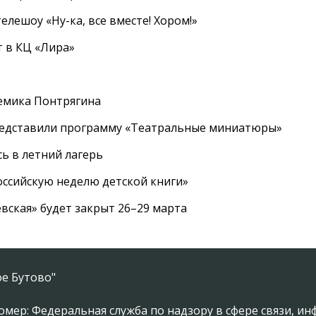
елешоу «Ну-ка, все вместе! Хором!»
 в КЦ «Лира»
емика Понтрягина
редставили программу «Театральные миниатюры»
ь в летний лагерь
ссийскую неделю детской книги»
вская» будет закрыт 26–29 марта
е Бутово"
омер: Федеральная служба по надзору в сфере связи, 