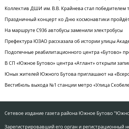
Коллектив ДШИ им. В.В. Крайнева стал победителем т
Праздничный концерт ко Дню космонавтики пройдёт
На маршруте С936 автобусы заменили электробусы
Префектура ЮЗАО рассказала об истории улицы Акад
Подопечные реабилитационного центра «Бутово» п
В СП «Южное Бутово» центра «Атлант» открыли запис
Юных жителей Южного Бутова приглашают на «Всеро
Вестибюль выхода №1 станции метро «Улица Скобеле
Сетевое издание газета района Южное Бутово "Южно
Зарегистрировавший его орган и регистрационный н