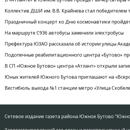
Коллектив ДШИ им. В.В. Крайнева стал победителем т
Праздничный концерт ко Дню космонавтики пройдёт
На маршруте С936 автобусы заменили электробусы
Префектура ЮЗАО рассказала об истории улицы Акад
Подопечные реабилитационного центра «Бутово» п
В СП «Южное Бутово» центра «Атлант» открыли запис
Юных жителей Южного Бутова приглашают на «Всеро
Вестибюль выхода №1 станции метро «Улица Скобеле
Сетевое издание газета района Южное Бутово "Южно