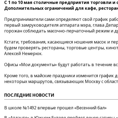
С 1 по 10 мая столичные предприятия торговли и
Дополнительных ограничений для кафе, ресторано
Предприниматели сами определяют свой график рабо
первый замруководителя аппарата мэра, глава Депар
горожан соблюдать масочно-перчаточный режим и д
Кстати, требования, касающиеся ношения масок и пе
будем проверять рестораны, торговые центры, кинот
Алексей Немерюк.
Офисы «Мои документы» будут работать в течение все
Кроме того, в майские праздники изменится график 
некоторых маршрутов, связывающих Москву с област
ПОСЛЕДНИЕ НОВОСТИ
В школе №1492 впервые прошел «Весенний бал»
В «Атланте» в Южном Бутове пройдет вечер сатиры 