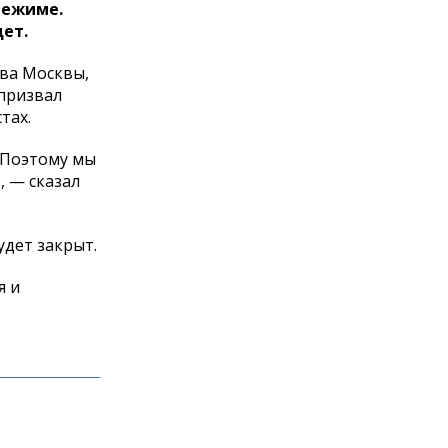
режиме.
ет.
тва Москвы,
 призвал
тах.
 «Поэтому мы
, — сказал
удет закрыт.
я и