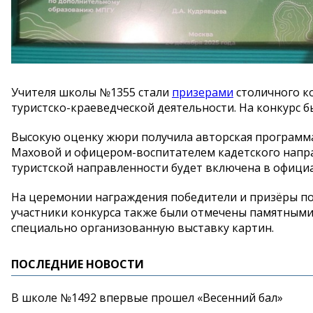
Учителя школы
№
1355 стали
призерами
столичного к
туристско-краеведческой
деятельности. На
конкурс б
Высокую оценку жюри получила авторская програм
Маховой и
офицером-воспитателем
кадетского напр
туристской направленности будет включена в
официа
На
церемонии награждения победители и
призёры п
участники конкурса также были отмечены памятными
специально организованную выставку картин.
ПОСЛЕДНИЕ НОВОСТИ
В школе №1492 впервые прошел «Весенний бал»