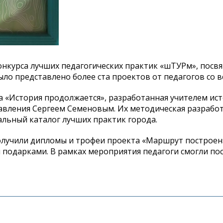
онкурса лучших педагогических практик
«
шТУРм
»
, посв
ыло представлено более ста проектов от
педагогов со
в
ма
«
История продолжается
»
, разработанная учителем ис
авления Сергеем Семеновым. Их
методическая разрабо
льный каталог лучших практик города.
олучили дипломы и
трофеи проекта
«
Маршрут построен
 подарками. В
рамках мероприятия педагоги смогли по