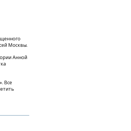
ященного
сей Москвы.
тории Анной
тка
»
. Все
сетить