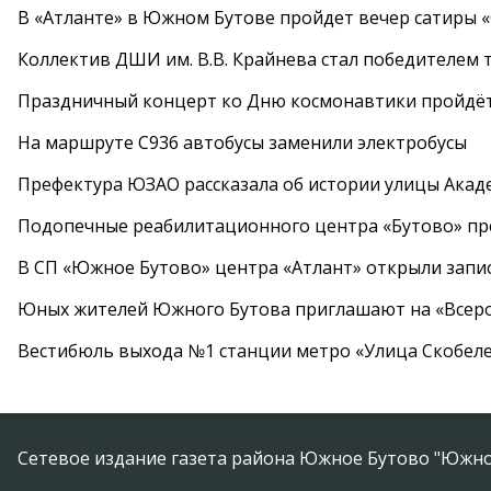
В «Атланте» в Южном Бутове пройдет вечер сатиры 
Коллектив ДШИ им. В.В. Крайнева стал победителем т
Праздничный концерт ко Дню космонавтики пройдёт
На маршруте С936 автобусы заменили электробусы
Префектура ЮЗАО рассказала об истории улицы Акад
Подопечные реабилитационного центра «Бутово» п
В СП «Южное Бутово» центра «Атлант» открыли запис
Юных жителей Южного Бутова приглашают на «Всеро
Вестибюль выхода №1 станции метро «Улица Скобеле
Сетевое издание газета района Южное Бутово "Южно