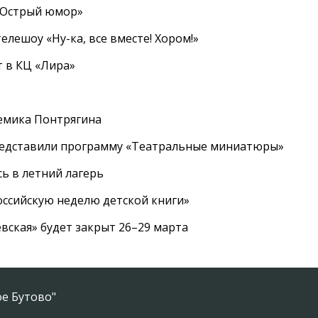
«Острый юмор»
елешоу «Ну-ка, все вместе! Хором!»
 в КЦ «Лира»
емика Понтрягина
редставили программу «Театральные миниатюры»
ь в летний лагерь
ссийскую неделю детской книги»
вская» будет закрыт 26–29 марта
е Бутово"