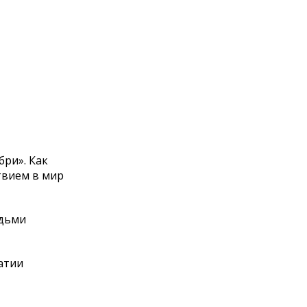
бри
»
. Как
твием в
мир
дьми
атии