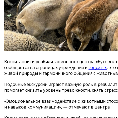
Воспитанники реабилитационного центра
«
Бутово
»
п
сообщается на
страницах учреждения в
соцсетях
, эт
живой природы и
гармоничного общения с
животным
Подобные экскурсии играют важную роль в
реабилит
помогает снизить уровень тревожности, снять стресс
«
Эмоциональное взаимодействие с
животными спосо
и
навыков коммуникации
»
,
—
отмечают в
центре.
Кроме того, смена обстановки, пребывание на
свежем