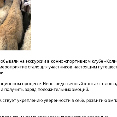
обывали на
экскурсии в
конно-спортивном
клубе
«
Коли
о мероприятие стало для участников настоящим путешес
и.
ационном процессе. Непосредственный контакт с
лоша
 и
получить заряд положительных эмоций.
бствует укреплению уверенности в
себе, развитию эмп
 воздухе и
новые впечатления помогают отвлечься