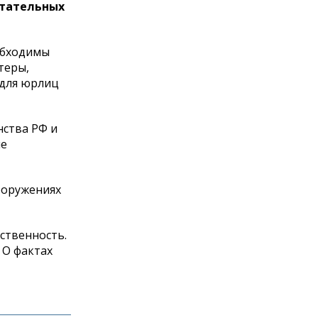
етательных
обходимы
теры,
 для юрлиц
нства РФ и
не
ооружениях
ственность.
 О фактах