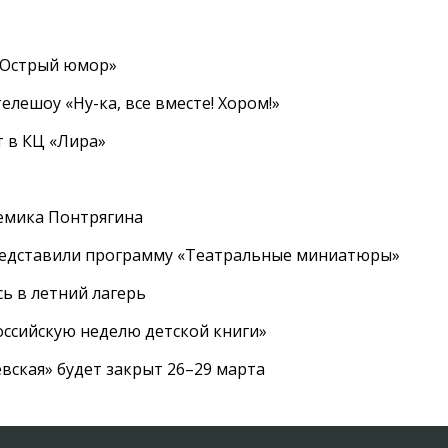
«Острый юмор»
елешоу «Ну-ка, все вместе! Хором!»
 в КЦ «Лира»
емика Понтрягина
редставили программу «Театральные миниатюры»
ь в летний лагерь
ссийскую неделю детской книги»
вская» будет закрыт 26–29 марта