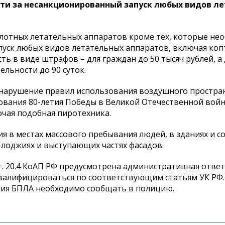
сти за несанкционированный запуск любых видов л
илотных летательных аппаратов кроме тех, которые не
пуск любых видов летательных аппаратов, включая коп
ть в виде штрафов – для граждан до 50 тысяч рублей, а
льности до 90 суток.
 нарушение правил использования воздушного простра
ования 80-летия Победы в Великой Отечественной вой
очая подобная пиротехника.
я в местах массового пребывания людей, в зданиях и с
, лоджиях и выступающих частях фасадов.
. 20.4 КоАП РФ предусмотрена административная ответ
 квалифицироваться по соответствующим статьям УК РФ.
ния БПЛА необходимо сообщать в полицию.