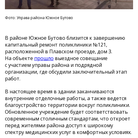
Фото: Управа района Южное Бутово
В
районе Южное Бутово близится к
завершению
капитальный ремонт поликлиники
№
121,
расположенной в
Плавском проезде, дом 3.
На
объекте
прошло
выездное совещание
с
участием управы района и
подрядной
организации, где обсудили заключительный этап
работ.
В
настоящее время в
здании заканчиваются
внутренние отделочные работы, а
также ведется
благоустройство территории вокруг поликлиники.
Обновленное учреждение будет соответствовать
современным столичным стандартам, что откроет
перед жителями района доступ к
широкому
спектру медицинских услуг в
комфортных условиях.