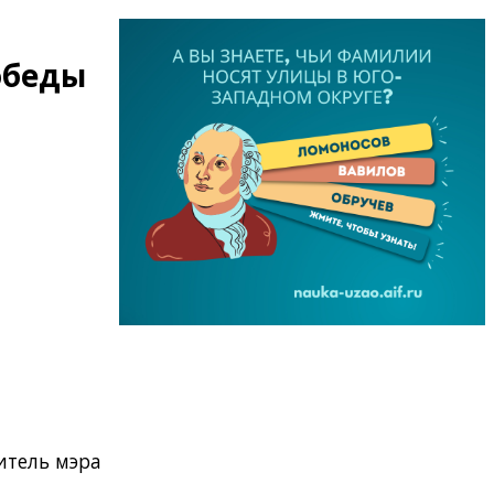
обеды
итель мэра