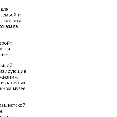
 для
 семьей и
– все они
ссказала
ерой»,
роны
ны».
льшой
олизирующие
жизни».
или раненых
льном музее
 фашистской
ы.
ажает