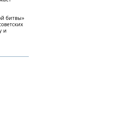
ой битвы»
советских
у и