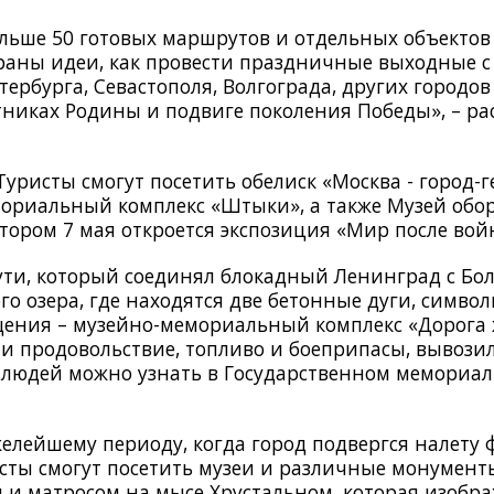
льше 50 готовых маршрутов и отдельных объектов
раны идеи, как провести праздничные выходные с
рбурга, Севастополя, Волгограда, других городов 
никах Родины и подвиге поколения Победы», – ра
уристы смогут посетить обелиск «Москва - город-г
мориальный комплекс «Штыки», а также Музей обо
тором 7 мая откроется экспозиция «Мир после вой
ути, который соединял блокадный Ленинград с Бо
го озера, где находятся две бетонные дуги, симв
щения – музейно-мемориальный комплекс «Дорога 
ляли продовольствие, топливо и боеприпасы, вывоз
х людей можно узнать в Государственном мемориа
елейшему периоду, когда город подвергся налету
сты смогут посетить музеи и различные монумент
 и матросом на мысе Хрустальном, которая изобр