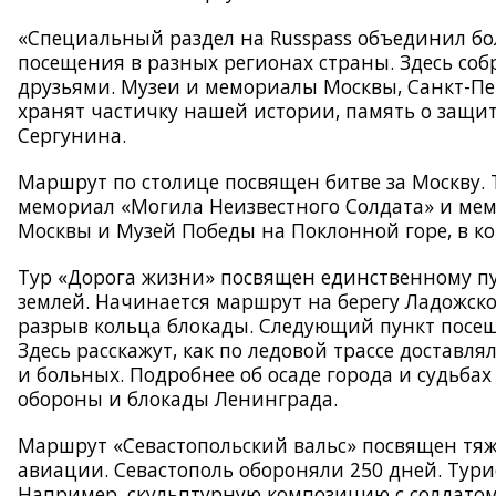
«Специальный раздел на Russpass объединил бо
посещения в разных регионах страны. Здесь соб
друзьями. Музеи и мемориалы Москвы, Санкт-Пете
хранят частичку нашей истории, память о защит
Сергунина.
Маршрут по столице посвящен битве за Москву. Т
мемориал «Могила Неизвестного Солдата» и ме
Москвы и Музей Победы на Поклонной горе, в ко
Тур «Дорога жизни» посвящен единственному п
землей. Начинается маршрут на берегу Ладожско
разрыв кольца блокады. Следующий пункт посе
Здесь расскажут, как по ледовой трассе достав
и больных. Подробнее об осаде города и судьба
обороны и блокады Ленинграда.
Маршрут «Севастопольский вальс» посвящен тяж
авиации. Севастополь обороняли 250 дней. Тури
Например, c
кульптурную композицию с солдатом