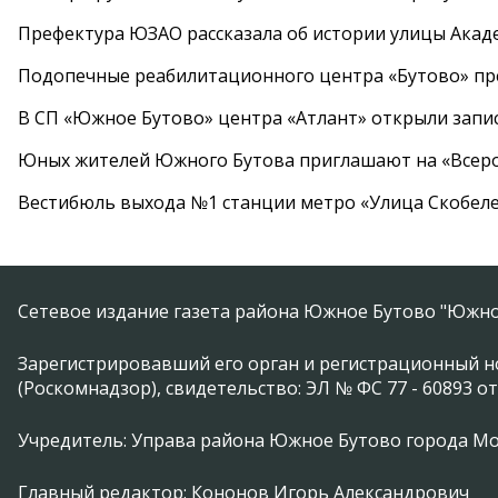
Префектура ЮЗАО рассказала об истории улицы Акад
Подопечные реабилитационного центра «Бутово» п
В СП «Южное Бутово» центра «Атлант» открыли запис
Юных жителей Южного Бутова приглашают на «Всеро
Вестибюль выхода №1 станции метро «Улица Скобеле
Сетевое издание газета района Южное Бутово "Южно
Зарегистрировавший его орган и регистрационный н
(Роскомнадзор), свидетельство: ЭЛ № ФС 77 - 60893 от
Учредитель: Управа района Южное Бутово города М
Главный редактор: Кононов Игорь Александрович