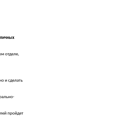
оличных
ом отделе,
но и сделать
рально-
елей пройдет