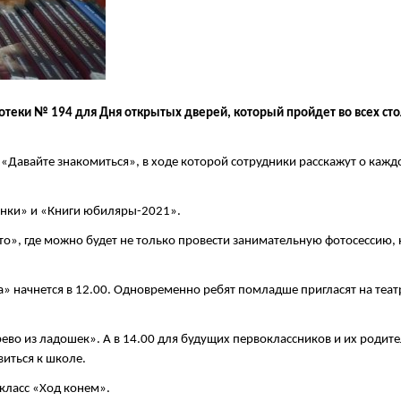
отеки № 194 для Дня открытых дверей, который пройдет во всех ст
«Давайте знакомиться», в ходе которой сотрудники расскажут о кажд
винки» и «Книги юбиляры-2021».
то», где можно будет не только провести занимательную фотосессию, 
 начнется в 12.00. Одновременно ребят помладше пригласят на теат
рево из ладошек». А в 14.00 для будущих первоклассников и их родит
иться к школе.
класс «Ход конем».