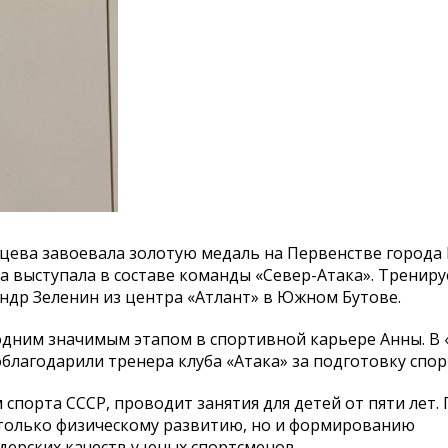
цева завоевала золотую медаль на
Первенстве города
а выступала в
составе команды
«
Север-Атака
»
. Трениру
ндр Зеленин из
центра
«
Атлант
»
в
Южном Бутове.
 одним значимым этапом в
спортивной карьере Анны. В
облагодарили тренера клуба
«
Атака
»
за
подготовку спор
спорта СССР, проводит занятия для детей от
пяти лет.
только физическому развитию, но
и
формированию
дерских качеств у
юных спортсменов.