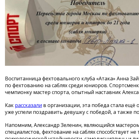
Воспитанница фехтовального клуба
«
Атака
»
Анна Зай
по
фехтованию на
саблях среди юниоров. Спортсменк
чемпионку мастер спорта, опытный наставник Алекса
Как
рассказали
в
организации, эта победа стала ещё
уже успели поздравить девушку с
победой, а
также п
Напомним, Александр Зеленин, являющийся мастером 
специалистов, фехтование на
саблях способствует не
психологической устойчивости, самодисциплины и
ли