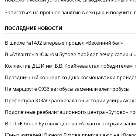
Записаться на
пробное занятие в
секцию и
получить 
ПОСЛЕДНИЕ НОВОСТИ
В школе №1492 впервые прошел «Весенний бал»
В «Атланте» в Южном Бутове пройдет вечер сатиры 
Коллектив ДШИ им. В.В. Крайнева стал победителем т
Праздничный концерт ко Дню космонавтики пройдёт
На маршруте С936 автобусы заменили электробусы
Префектура ЮЗАО рассказала об истории улицы Акад
Подопечные реабилитационного центра «Бутово» п
В СП «Южное Бутово» центра «Атлант» открыли запис
Юных жителей Южного Бутова приглашают на «Всеро