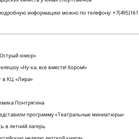
подробную информацию можно по
телефону: +7(495)161 
«Острый юмор»
елешоу «Ну-ка, все вместе! Хором!»
 в КЦ «Лира»
емика Понтрягина
редставили программу «Театральные миниатюры»
ь в летний лагерь
ссийскую неделю детской книги»