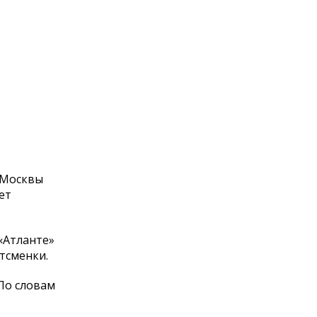
 Москвы
ет
«
Атланте
»
тсменки.
 По
словам