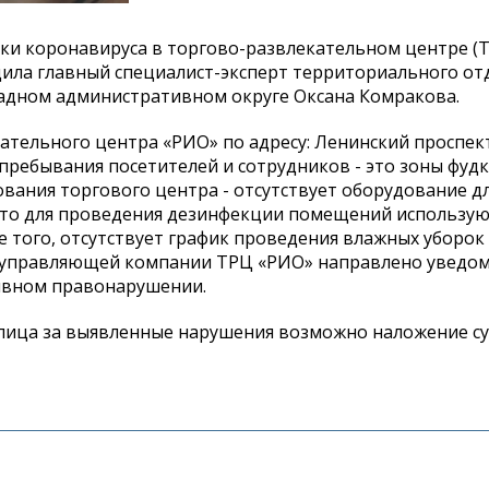
ки коронавируса в торгово-развлекательном центре (
щила главный специалист-эксперт территориального от
адном административном округе Оксана Комракова.
ельного центра «РИО» по адресу: Ленинский проспект, 
 пребывания посетителей и сотрудников - это зоны фуд
ования торгового центра - отсутствует оборудование д
 что для проведения дезинфекции помещений использую
 того, отсутствует график проведения влажных уборок
 управляющей компании ТРЦ «РИО» направлено уведом
тивном правонарушении.
го лица за выявленные нарушения возможно наложение 