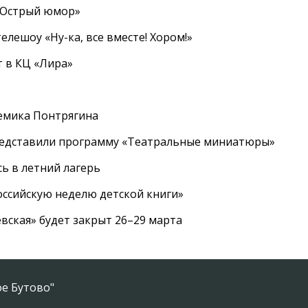
«Острый юмор»
елешоу «Ну-ка, все вместе! Хором!»
 в КЦ «Лира»
емика Понтрягина
редставили программу «Театральные миниатюры»
ь в летний лагерь
ссийскую неделю детской книги»
вская» будет закрыт 26–29 марта
е Бутово"