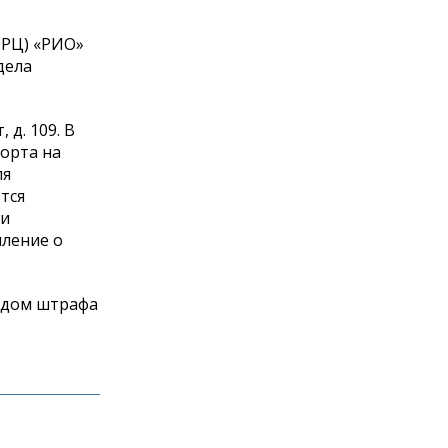
ТРЦ) «РИО»
дела
д. 109. В
корта на
ля
тся
 и
ление о
судом штрафа