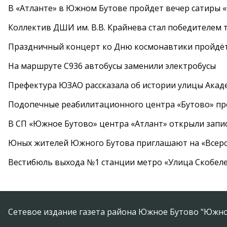
В «Атланте» в Южном Бутове пройдет вечер сатиры 
Коллектив ДШИ им. В.В. Крайнева стал победителем т
Праздничный концерт ко Дню космонавтики пройдёт
На маршруте С936 автобусы заменили электробусы
Префектура ЮЗАО рассказала об истории улицы Акад
Подопечные реабилитационного центра «Бутово» п
В СП «Южное Бутово» центра «Атлант» открыли запис
Юных жителей Южного Бутова приглашают на «Всеро
Вестибюль выхода №1 станции метро «Улица Скобеле
Сетевое издание газета района Южное Бутово "Южно