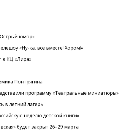
«Острый юмор»
елешоу «Ну-ка, все вместе! Хором!»
 в КЦ «Лира»
емика Понтрягина
редставили программу «Театральные миниатюры»
ь в летний лагерь
ссийскую неделю детской книги»
вская» будет закрыт 26–29 марта