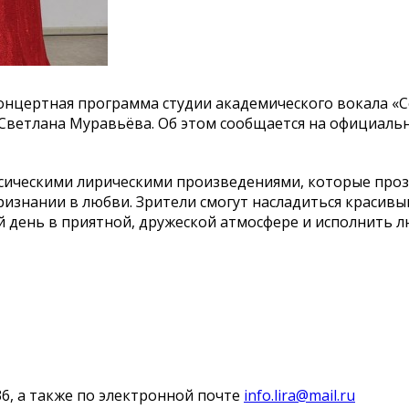
концертная программа студии академического вокала «С
Светлана Муравьёва. Об этом сообщается на официаль
ссическими лирическими произведениями, которые проз
признании в любви. Зрители смогут насладиться красив
ой день в приятной, дружеской атмосфере и исполнить
36, а также по электронной почте
info.lira@mail.ru