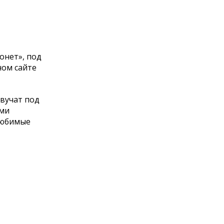
онет», под
ном сайте
вучат под
ыми
 любимые