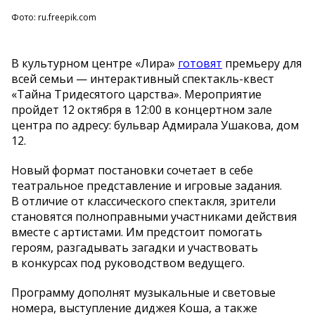
Фото: ru.freepik.com
В
культурном центре
«
Лира
»
готовят
премьеру для
всей семьи
—
интерактивный
спектакль-квест
«
Тайна Тридесятого царства
»
. Мероприятие
пройдет 12 октября в
12:00 в
концертном зале
центра по
адресу: бульвар Адмирала Ушакова, дом
12.
Новый формат постановки сочетает в
себе
театральное представление и
игровые задания.
В
отличие от
классического спектакля, зрители
становятся полноправными участниками действия
вместе с
артистами. Им
предстоит помогать
героям, разгадывать загадки и
участвовать
в
конкурсах под руководством ведущего.
Программу дополнят музыкальные и
световые
номера, выступление диджея Коша, а
также