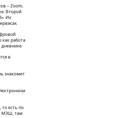
ов – Zoom,
ке. Второй
». Их
ервисах.
ифровой
о как работа
 дневнике.
тся в
ель знакомит
 электронном
 то есть по
а МЭШ, там