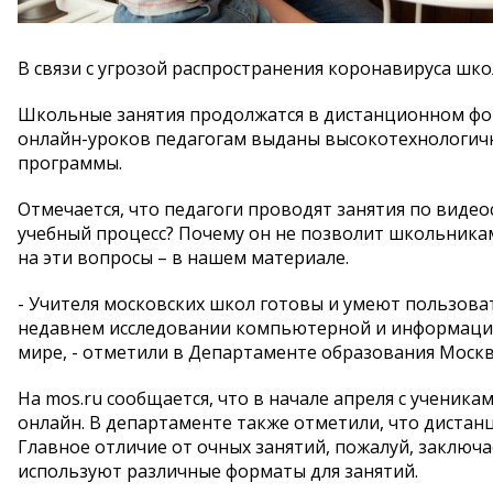
В связи с угрозой распространения коронавируса ш
Школьные занятия продолжатся в дистанционном фо
онлайн-уроков педагогам выданы высокотехнологичн
программы.
Отмечается, что педагоги проводят занятия по виде
учебный процесс? Почему он не позволит школьника
на эти вопросы – в нашем материале.
- Учителя московских школ готовы и умеют пользоват
недавнем исследовании компьютерной и информацио
мире, - отметили в Департаменте образования Москв
На mos.ru сообщается, что в начале апреля с ученика
онлайн. В департаменте также отметили, что дистан
Главное отличие от очных занятий, пожалуй, заключае
используют различные форматы для занятий.