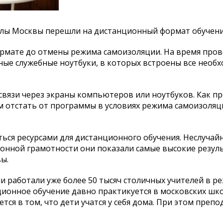
колы Москвы перешли на дистанционный формат обучени
рмате до отмены режима самоизоляции. На время про
ые служебные ноутбуки, в которых встроены все необ
освязи через экраны компьютеров или ноутбуков. Как п
м отстать от программы в условиях режима самоизоля
ься ресурсами для дистанционного обучения. Неслучай
нной грамотности они показали самые высокие резул
ы.
ми работали уже более 50 тысяч столичных учителей в р
ционное обучение давно практикуется в московских шко
тся в том, что дети учатся у себя дома. При этом преп