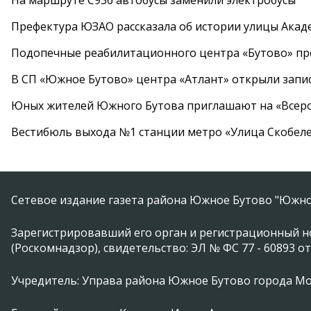
На маршруте С936 автобусы заменили электробусы
Префектура ЮЗАО рассказала об истории улицы Акад
Подопечные реабилитационного центра «Бутово» п
В СП «Южное Бутово» центра «Атлант» открыли запис
Юных жителей Южного Бутова приглашают на «Всеро
Вестибюль выхода №1 станции метро «Улица Скобеле
Сетевое издание газета района Южное Бутово "Южно
Зарегистрировавший его орган и регистрационный н
(Роскомнадзор), свидетельство: ЭЛ № ФС 77 - 60893 от
Учредитель: Управа района Южное Бутово города М