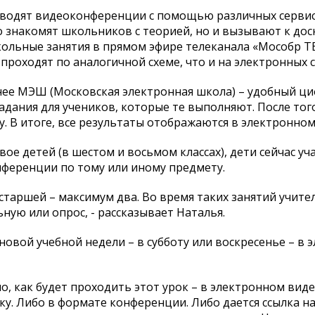
роводят видеоконференции с помощью различных сервис
ко знакомят школьников с теорией, но и вызывают к дос
кольные занятия в прямом эфире телеканала «Мособр ТВ
 проходят по аналогичной схеме, что и на электронных с
нее МЭШ (Московская электронная школа) – удобный ц
адания для учеников, которые те выполняют. После тог
у. В итоге, все результаты отображаются в электронном
ое детей (в шестом и восьмом классах), дети сейчас уча
нференции по тому или иному предмету.
 старшей – максимум два. Во время таких занятий учит
ную или опрос, - рассказывает Наталья.
новой учебной недели – в субботу или воскресенье – в
, как будет проходить этот урок – в электронном виде,
у. Либо в формате конференции. Либо дается ссылка н