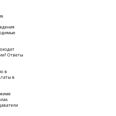
я.
ведения
ходимые
роходит
ции? Ответы
но в
ьтаты в
ежиме
лах.
одаватели