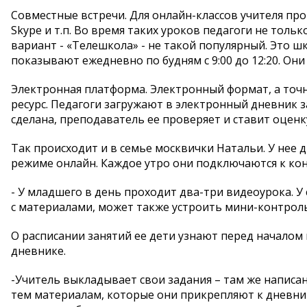
Совместные встречи. Для онлайн-классов учителя п
Skype и т.п. Во время таких уроков педагоги не толь
вариант - «Телешкола» - не такой популярный. Это ш
показывают ежедневно по будням с 9:00 до 12:20. Они
Электронная платформа. Электронный формат, а точ
ресурс. Педагоги загружают в электронный дневник з
сделана, преподаватель ее проверяет и ставит оценк
Так происходит и в семье москвички Натальи. У нее дв
режиме онлайн. Каждое утро они подключаются к ко
- У младшего в день проходит два-три видеоурока. У
с материалами, может также устроить мини-контроль
О расписании занятий ее дети узнают перед началом 
дневнике.
-Учитель выкладывает свои задания – там же написано
тем материалам, которые они прикрепляют к дневник