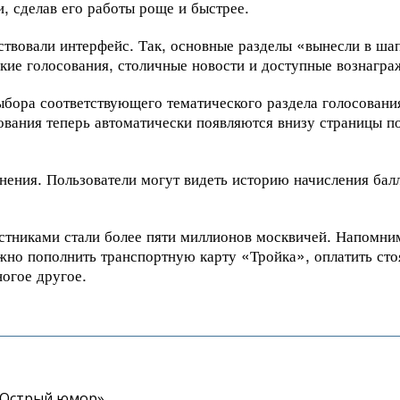
 сделав его работы роще и быстрее.
твовали интерфейс. Так, основные разделы «вынесли в ша
ские голосования, столичные новости и доступные вознагра
бора соответствующего тематического раздела голосовани
ования теперь автоматически появляются внизу страницы п
ения. Пользователи могут видеть историю начисления балл
стниками стали более пяти миллионов москвичей. Напомним
жно пополнить транспортную карту «Тройка», оплатить сто
ногое другое.
«Острый юмор»