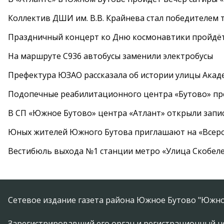
Коллектив ДШИ им. В.В. Крайнева стал победителем т
Праздничный концерт ко Дню космонавтики пройдёт
На маршруте С936 автобусы заменили электробусы
Префектура ЮЗАО рассказала об истории улицы Акад
Подопечные реабилитационного центра «Бутово» п
В СП «Южное Бутово» центра «Атлант» открыли запис
Юных жителей Южного Бутова приглашают на «Всеро
Вестибюль выхода №1 станции метро «Улица Скобеле
Сетевое издание газета района Южное Бутово "Южно
Зарегистрировавший его орган и регистрационный н