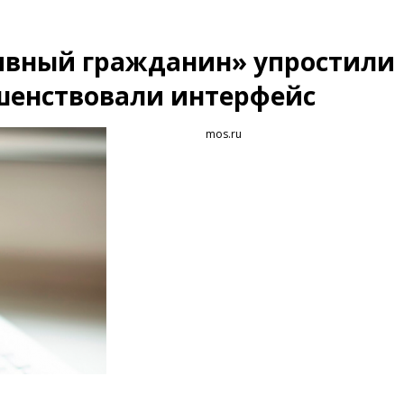
ивный гражданин» упростили
ршенствовали интерфейс
mos.ru