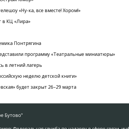
елешоу «Ну-ка, все вместе! Хором!»
 в КЦ «Лира»
емика Понтрягина
редставили программу «Театральные миниатюры»
ь в летний лагерь
ссийскую неделю детской книги»
вская» будет закрыт 26–29 марта
е Бутово"
омер: Федеральная служба по надзору в сфере связи, 