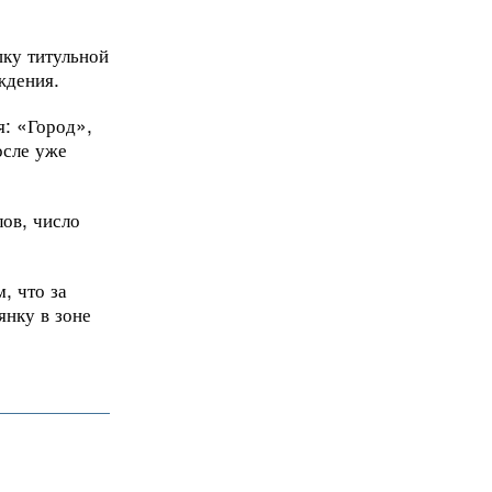
пку титульной
ждения.
я: «Город»,
осле уже
ов, число
, что за
янку в зоне