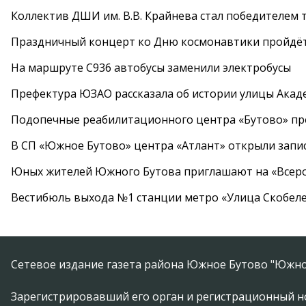
Коллектив ДШИ им. В.В. Крайнева стал победителем т
Праздничный концерт ко Дню космонавтики пройдёт
На маршруте С936 автобусы заменили электробусы
Префектура ЮЗАО рассказала об истории улицы Акад
Подопечные реабилитационного центра «Бутово» п
В СП «Южное Бутово» центра «Атлант» открыли запис
Юных жителей Южного Бутова приглашают на «Всеро
Вестибюль выхода №1 станции метро «Улица Скобеле
Сетевое издание газета района Южное Бутово "Южно
Зарегистрировавший его орган и регистрационный н