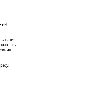
вный
спытания
ожность
атания
ресу: