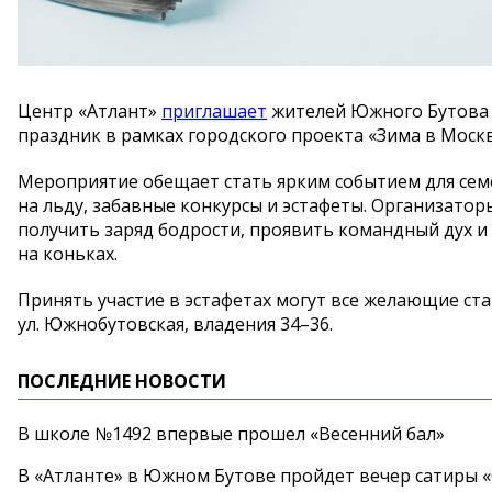
Центр
«
Атлант
»
приглашает
жителей Южного Бутова
праздник в
рамках городского проекта
«
Зима в
Моск
Мероприятие обещает стать ярким событием для сем
на
льду, забавные конкурсы и
эстафеты. Организаторы
получить заряд бодрости, проявить командный дух и
на
коньках.
Принять участие в
эстафетах могут все желающие ст
ул.
Южнобутовская, владения 34
–
36.
ПОСЛЕДНИЕ НОВОСТИ
В школе №1492 впервые прошел «Весенний бал»
В «Атланте» в Южном Бутове пройдет вечер сатиры 