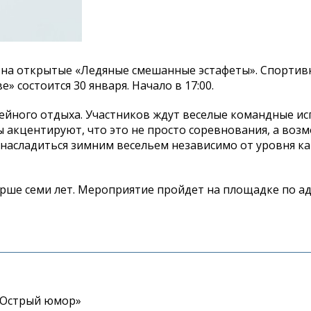
 на
открытые
«
Ледяные смешанные эстафеты
»
. Спорти
ве
»
состоится 30 января. Начало в
17:00.
ейного отдыха. Участников ждут веселые командные и
 акцентируют, что это не
просто соревнования, а
возм
насладиться зимним весельем независимо от
уровня к
арше семи лет. Мероприятие пройдет на
площадке по
ад
«Острый юмор»