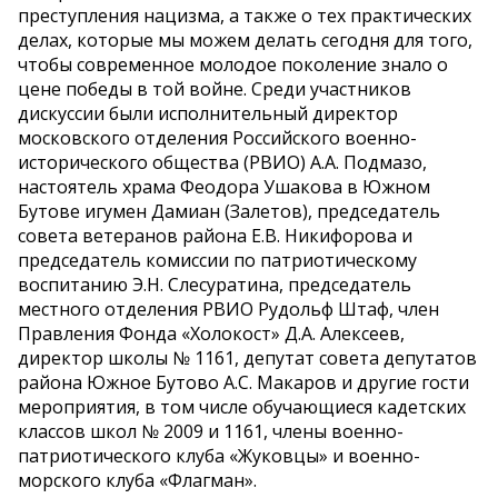
преступления нацизма, а также о тех практических
делах, которые мы можем делать сегодня для того,
чтобы современное молодое поколение знало о
цене победы в той войне. Среди участников
дискуссии были исполнительный директор
московского отделения Российского военно-
исторического общества (РВИО) А.А. Подмазо,
настоятель храма Феодора Ушакова в Южном
Бутове игумен Дамиан (Залетов), председатель
совета ветеранов района Е.В. Никифорова и
председатель комиссии по патриотическому
воспитанию Э.Н. Слесуратина, председатель
местного отделения РВИО Рудольф Штаф, член
Правления Фонда «Холокост» Д.А. Алексеев,
директор школы № 1161, депутат совета депутатов
района Южное Бутово А.С. Макаров и другие гости
мероприятия, в том числе обучающиеся кадетских
классов школ № 2009 и 1161, члены военно-
патриотического клуба «Жуковцы» и военно-
морского клуба «Флагман».