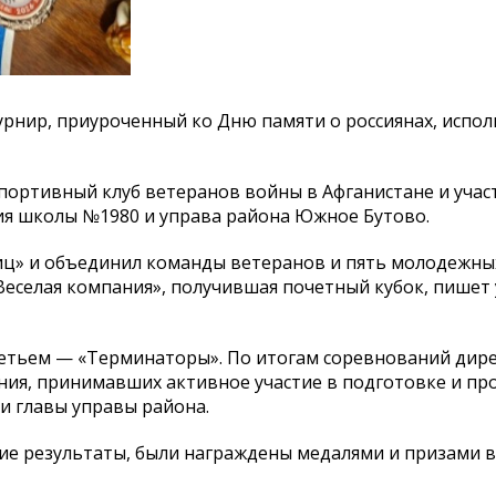
урнир, приуроченный ко Дню памяти о россиянах, испо
ортивный клуб ветеранов войны в Афганистане и учас
ия школы №1980 и управа района Южное Бутово.
иц» и объединил команды ветеранов и пять молодежны
Веселая компания», получившая почетный кубок, пишет
третьем — «Терминаторы». По итогам соревнований ди
ния, принимавших активное участие в подготовке и пр
и главы управы района.
 результаты, были награждены медалями и призами в