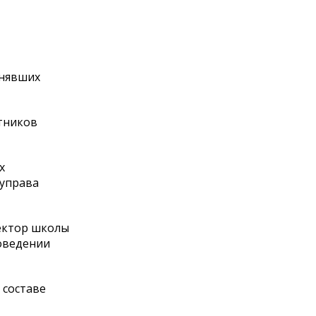
лнявших
тников
х
 управа
ректор школы
оведении
 составе