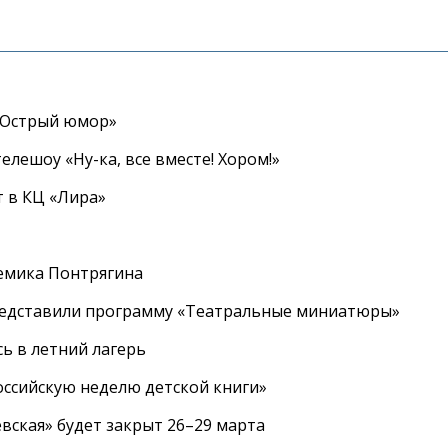
«Острый юмор»
елешоу «Ну-ка, все вместе! Хором!»
 в КЦ «Лира»
емика Понтрягина
редставили программу «Театральные миниатюры»
ь в летний лагерь
ссийскую неделю детской книги»
вская» будет закрыт 26–29 марта