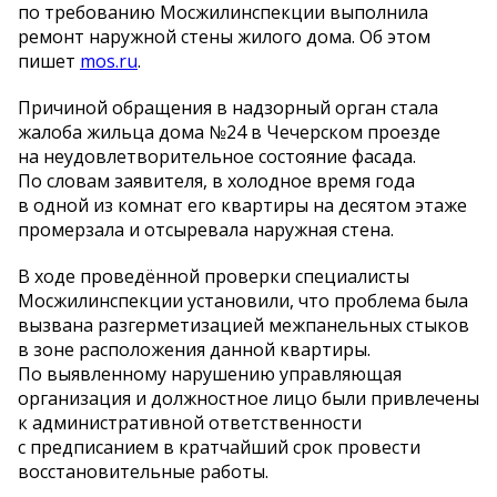
по
требованию Мосжилинспекции выполнила
ремонт наружной стены жилого дома. Об
этом
пишет
mos.ru
.
Причиной обращения в
надзорный орган стала
жалоба жильца дома
№
24 в
Чечерском проезде
на
неудовлетворительное состояние фасада.
По
словам заявителя, в
холодное время года
в
одной из
комнат его квартиры на
десятом этаже
промерзала и
отсыревала наружная стена.
В
ходе проведённой проверки специалисты
Мосжилинспекции установили, что проблема была
вызвана разгерметизацией межпанельных стыков
в
зоне расположения данной квартиры.
По
выявленному нарушению управляющая
организация и
должностное лицо были привлечены
к
административной ответственности
с
предписанием в
кратчайший срок провести
восстановительные работы.