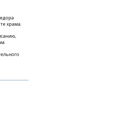
Федора
те храма.
исанию,
ам.
тельного