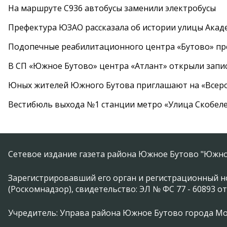
На маршруте С936 автобусы заменили электробусы
Префектура ЮЗАО рассказала об истории улицы Акад
Подопечные реабилитационного центра «Бутово» п
В СП «Южное Бутово» центра «Атлант» открыли запис
Юных жителей Южного Бутова приглашают на «Всеро
Вестибюль выхода №1 станции метро «Улица Скобеле
Сетевое издание газета района Южное Бутово "Южно
Зарегистрировавший его орган и регистрационный н
(Роскомнадзор), свидетельство: ЭЛ № ФС 77 - 60893 от
Учредитель: Управа района Южное Бутово города М