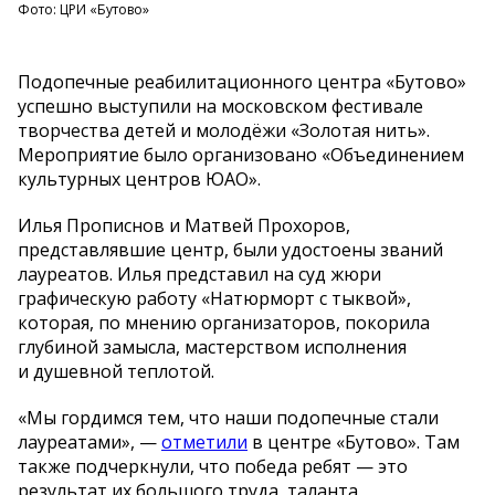
Фото: ЦРИ «Бутово»
Подопечные реабилитационного центра
«
Бутово
»
успешно выступили на
московском фестивале
творчества детей и
молодёжи
«
Золотая нить
»
.
Мероприятие было организовано
«
Объединением
культурных центров ЮАО
»
.
Илья Прописнов и
Матвей Прохоров,
представлявшие центр, были удостоены званий
лауреатов. Илья представил на
суд жюри
графическую работу
«
Натюрморт с
тыквой
»
,
которая, по
мнению организаторов, покорила
глубиной замысла, мастерством исполнения
и
душевной теплотой.
«
Мы
гордимся тем, что наши подопечные стали
лауреатами
»
,
—
отметили
в
центре
«
Бутово
»
. Там
также подчеркнули, что победа ребят
—
это
результат их
большого труда, таланта