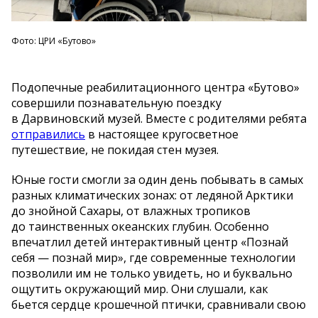
Фото: ЦРИ «Бутово»
Подопечные реабилитационного центра
«
Бутово
»
совершили познавательную поездку
в
Дарвиновский музей. Вместе с
родителями ребята
отправились
в
настоящее кругосветное
путешествие, не
покидая стен музея.
Юные гости смогли за
один день побывать в
самых
разных климатических зонах: от
ледяной Арктики
до
знойной Сахары, от
влажных тропиков
до
таинственных океанских глубин. Особенно
впечатлил детей интерактивный центр
«
Познай
себя
—
познай мир
»
, где современные технологии
позволили им
не
только увидеть, но
и
буквально
ощутить окружающий мир. Они слушали, как
бьется сердце крошечной птички, сравнивали свою