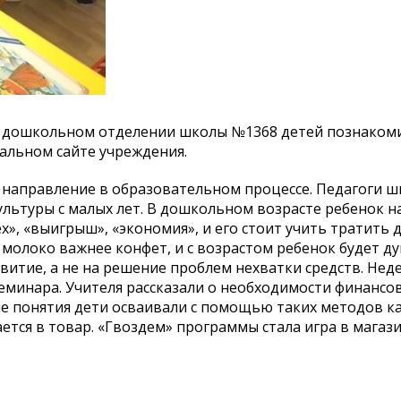
в дошкольном отделении школы №1368 детей познакоми
альном сайте учреждения.
 направление в образовательном процессе. Педагоги 
льтуры с малых лет. В дошкольном возрасте ребенок н
х», «выигрыш», «экономия», и его стоит учить тратить д
, молоко важнее конфет, и с возрастом ребенок будет д
витие, а не на решение проблем нехватки средств. Нед
еминара. Учителя рассказали о необходимости финансо
е понятия дети осваивали с помощью таких методов ка
ется в товар. «Гвоздем» программы стала игра в магази