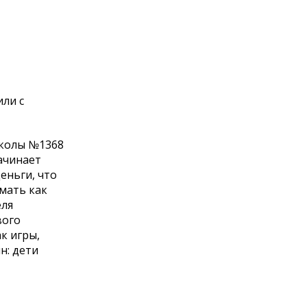
ли с
школы №1368
ачинает
еньги, что
умать как
еля
вого
к игры,
н: дети