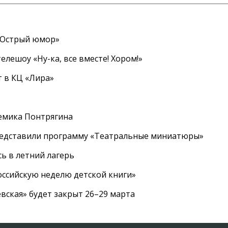
«Острый юмор»
елешоу «Ну-ка, все вместе! Хором!»
 в КЦ «Лира»
емика Понтрягина
редставили программу «Театральные миниатюры»
ь в летний лагерь
ссийскую неделю детской книги»
вская» будет закрыт 26–29 марта