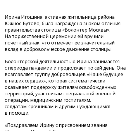
Ирина Игошина, активная жительница района
Южное Бутово, была награждена знаком отличия
правительства столицы
«
Волонтер Москвы
»
.
На
торжественной церемонии ей
вручили
почетный знак, что отмечает ее
значительный
вклад в
добровольческое движение столицы.
Волонтерской деятельностью Ирина занимается
с
периода пандемии и
продолжает по
сей день. Она
возглавляет группу добровольцев
«
Наше будущее
в
наших сердцах
»
, которая систематически
оказывает поддержку жителям освобожденных
территорий, участникам специальной военной
операции, медицинским госпиталям,
солдатам-срочникам
и
другим нуждающимся
в
помощи.
«
Поздравляем Ирину с
присвоением звания