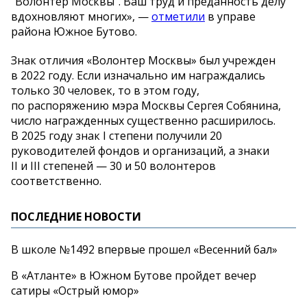
"Волонтер Москвы
"
. Ваш труд и
преданность делу
вдохновляют многих
»
,
—
отметили
в
управе
района Южное Бутово.
Знак отличия
«
Волонтер Москвы
»
был учрежден
в
2022 году. Если изначально им
награждались
только 30 человек, то
в
этом году,
по
распоряжению мэра Москвы Сергея Собянина,
число награжденных существенно расширилось.
В
2025 году знак I
степени получили 20
руководителей фондов и
организаций, а
знаки
II
и
III степеней
—
30 и
50 волонтеров
соответственно.
ПОСЛЕДНИЕ НОВОСТИ
В школе №1492 впервые прошел «Весенний бал»
В «Атланте» в Южном Бутове пройдет вечер
сатиры «Острый юмор»