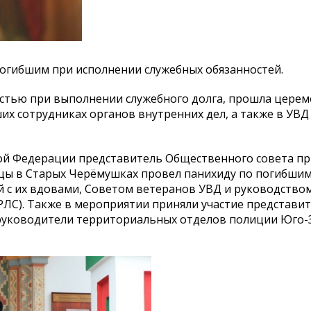
огибшим при исполнении служебных обязанностей.
пностью при выполнении служебного долга, прошла цере
их сотрудниках органов внутренних дел, а также в УВ
кой Федерации представитель Общественного совета пр
цы в Старых Черёмушках провел панихиду по погибши
й с их вдовами, Советом ветеранов УВД и руководство
 РЛС). Также в мероприятии приняли участие представи
 руководители территориальных отделов полиции Юго-