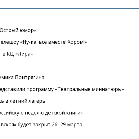
«Острый юмор»
елешоу «Ну-ка, все вместе! Хором!»
 в КЦ «Лира»
емика Понтрягина
редставили программу «Театральные миниатюры»
ь в летний лагерь
ссийскую неделю детской книги»
вская» будет закрыт 26–29 марта