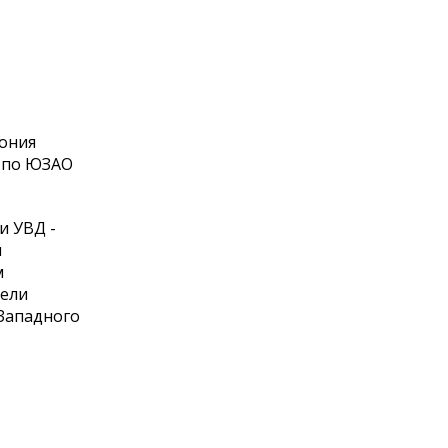
мония
Д по ЮЗАО
и УВД -
м
м
тели
Западного