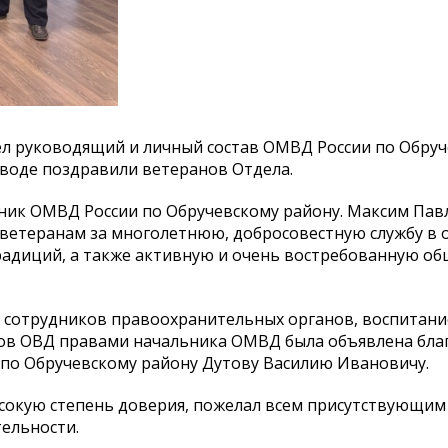
ел руководящий и личный состав ОМВД России по Обру
зводе поздравили ветеранов Отдела.
ник ОМВД России по Обручевскому району. Максим Пав
 ветеранам за многолетнюю, добросовестную службу в 
традиций, а также активную и очень востребованную о
 сотрудников правоохранительных органов, воспитани
ов ОВД правами начальника ОМВД была объявлена бла
по Обручевскому району Дутову Василию Ивановичу.
ысокую степень доверия, пожелал всем присутствующим
ельности.