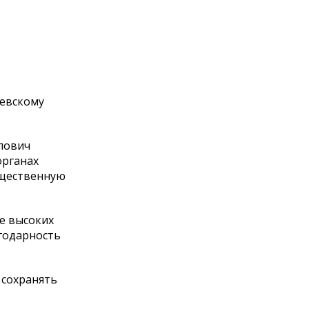
чевскому
лович
органах
бщественную
е высоких
годарность
 сохранять