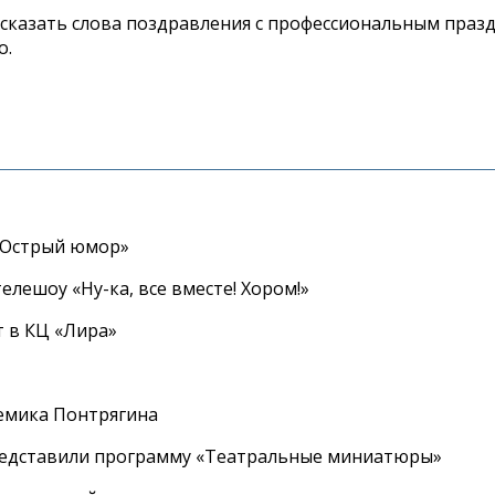
сказать слова поздравления с профессиональным празд
о.
«Острый юмор»
елешоу «Ну-ка, все вместе! Хором!»
 в КЦ «Лира»
емика Понтрягина
редставили программу «Театральные миниатюры»