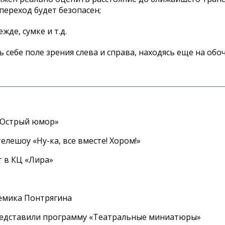
 переход будет безопасен;
де, сумке и т.д.
себе поле зрения слева и справа, находясь еще на обо
«Острый юмор»
елешоу «Ну-ка, все вместе! Хором!»
 в КЦ «Лира»
емика Понтрягина
редставили программу «Театральные миниатюры»