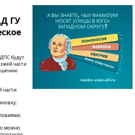
ДД ГУ
еское
 ДПС будут
езжей части
рушению
 части:
ановку;
ловиями;
то можно
спортного