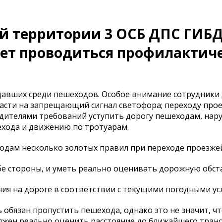
ой территории 3 ОСБ ДПС ГИБ
удет проводиться профилактич
давших среди пешеходов. Особое внимание сотрудники
части на запрещающий сигнал светофора; переходу про
одителями требований уступить дорогу пешеходам, на
перехода и движению по тротуарам.
дам несколько золотых правил при переходе проезжей
обе стороны, и уметь реально оценивать дорожную обст
ия на дороге в соответствии с текущими погодными ус
 обязан пропустить пешехода, однако это не значит, ч
олжен реально оценить расстояние до ближайшего тран