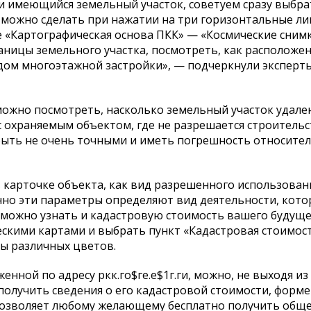
и имеющийся земельный участок, советуем сразу выбра
 можно сделать при нажатии на три горизонтальные ли
е «Картографическая основа ПКК» — «Космические снимк
аницы земельного участка, посмотреть, как расположе
ядом многоэтажной застройки», — подчеркнули эксперт
ожно посмотреть, насколько земельный участок удален
м с охраняемым объектом, где не разрешается строитель
т быть не очень точными и иметь погрешность относите
в карточке объекта, как вид разрешенного использован
енно эти параметры определяют вид деятельности, кот
е можно узнать и кадастровую стоимость вашего будущ
ескими картами и выбрать пункт «Кадастровая стоимост
ны различных цветов.
нной по адресу ркк.го$ге.е$1г.ги, можно, не выходя из
получить сведения о его кадастровой стоимости, форме
с позволяет любому желающему бесплатно получить общ