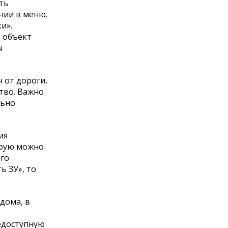
ть
нии в меню.
и».
н объект
ы
 от дороги,
ство. Важно
льно
ия
орую можно
его
ь ЗУ», то
 дома, в
едоступную