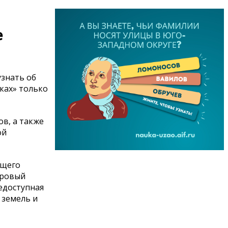
е
знать об
ках» только
ов, а также
ой
ющего
тровый
щедоступная
 земель и