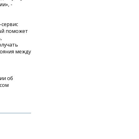
и», -
-сервис
рый поможет
,
олучать
тояния между
ии об
исом