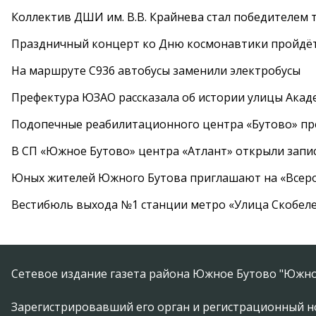
Коллектив ДШИ им. В.В. Крайнева стал победителем т
Праздничный концерт ко Дню космонавтики пройдёт
На маршруте С936 автобусы заменили электробусы
Префектура ЮЗАО рассказала об истории улицы Акад
Подопечные реабилитационного центра «Бутово» п
В СП «Южное Бутово» центра «Атлант» открыли запис
Юных жителей Южного Бутова приглашают на «Всеро
Вестибюль выхода №1 станции метро «Улица Скобеле
Сетевое издание газета района Южное Бутово "Южно
Зарегистрировавший его орган и регистрационный н