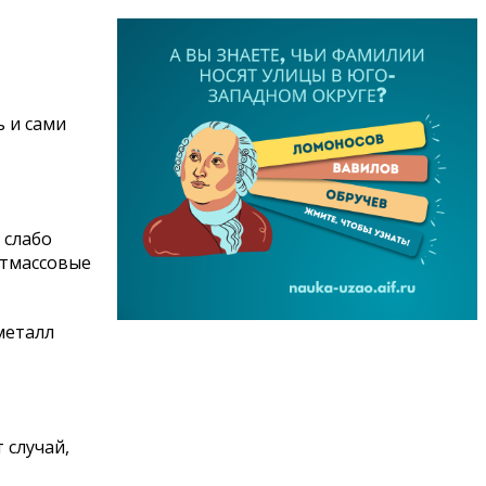
 и сами
 слабо
астмассовые
металл
 случай,