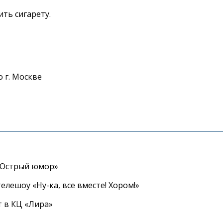
ть сигарету.
 г. Москве
«Острый юмор»
елешоу «Ну-ка, все вместе! Хором!»
 в КЦ «Лира»