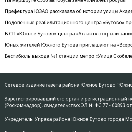
На маршруте С936 автобусы заменили электробусы
Префектура ЮЗАО рассказала об истории улицы Акад
Подопечные реабилитационного центра «Бутово» п
В СП «Южное Бутово» центра «Атлант» открыли запис
Юных жителей Южного Бутова приглашают на «Всеро
Вестибюль выхода №1 станции метро «Улица Скобеле
Сетевое издание газета района Южное Бутово "Южно
Зарегистрировавший его орган и регистрационный н
(Роскомнадзор), свидетельство: ЭЛ № ФС 77 - 60893 от
Учредитель: Управа района Южное Бутово города М