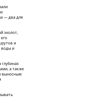
зали
ую
а — два для
й эхолот,
 его
шрутов и
 воды и
 глубинах
ами, а также
ан выносным
м
азывать