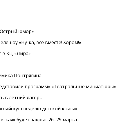
«Острый юмор»
елешоу «Ну-ка, все вместе! Хором!»
 в КЦ «Лира»
емика Понтрягина
редставили программу «Театральные миниатюры»
ь в летний лагерь
ссийскую неделю детской книги»
вская» будет закрыт 26–29 марта