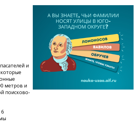
пасателей и
 которые
фонные
00 метров и
ой поисково-
 6
юмы