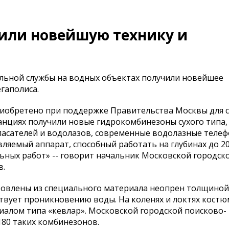
чили новейшую технику и
льной службы на водных объектах получили новейшее
гаполиса.
риобретено при поддержке Правительства Москвы для с
анциях получили новые гидрокомбинезоны сухого типа,
спасателей и водолазов, современные водолазные теле
ляемый аппарат, способный работать на глубинах до 2
ьных работ» -- говорит начальник Московской городск
в.
товлены из специального материала неопрен толщиной
твует проникновению воды. На коленях и локтях кост
алом типа «кевлар». Московской городской поисково-
180 таких комбинезонов.