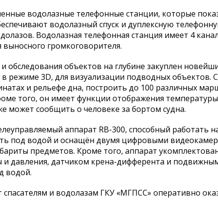
менные водолазные телефонные станции, которые пока
обеспечивают водолазный спуск и дуплексную телефонн
олазов. Водолазная телефонная станция имеет 4 канал
я выносного громкоговорителя.
 и обследования объектов на глубине закуплен новейши
 режиме 3D, для визуализации подводных объектов. С
натах и рельефе дна, построить до 100 различных мар
Кроме того, он имеет функции отображения температуры
кже может сообщить о человеке за бортом судна.
леуправляемый аппарат RB-300, способный работать на
ть под водой и оснащён двумя цифровыми видеокамер
бариты предметов. Кроме того, аппарат укомплектов
ы и давления, датчиком крена-дифферента и подвижны
д водой.
т спасателям и водолазам ГКУ «МГПСС» оперативно ок