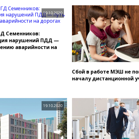
19.10.2020
Д Семенников:
ция нарушений ПДД —
жению аварийности на
Сбой в работе МЭШ не п
началу дистанционной 
19.10.2020