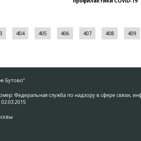
профилактики СOVID-19
3
404
405
406
407
408
409
е Бутово"
омер: Федеральная служба по надзору в сфере связи, 
 02.03.2015
осквы