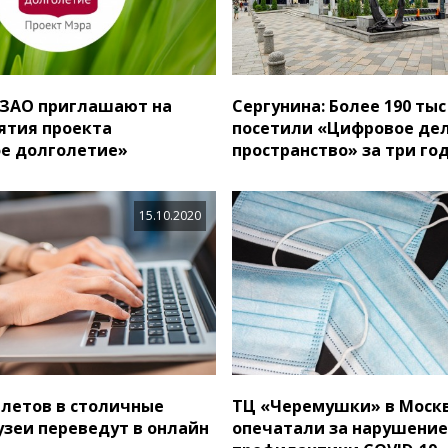
ЗАО приглашают на
Сергунина: Более 190 ты
ятия проекта
посетили «Цифровое де
е долголетие»
пространство» за три го
15.10.2020
летов в столичные
ТЦ «Черемушки» в Моск
узеи переведут в онлайн
опечатали за нарушение