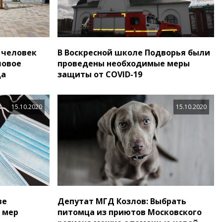
с человек
В Воскресной школе Подворья были
ловое
проведены необходимые меры
да
защиты от СОVID-19
15.10.2020
15.10.2020
ве
Депутат МГД Козлов: Выбрать
 мер
питомца из приютов Московского