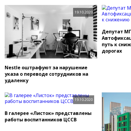
19.10.2020
Депутат МГ
Автофикса
путь к сни
дорогах
Nestle оштрафуют за нарушение
указа о переводе сотрудников на
удаленку
19.10.2020
В галерее «Листок» представлены
работы воспитанников ЦССВ