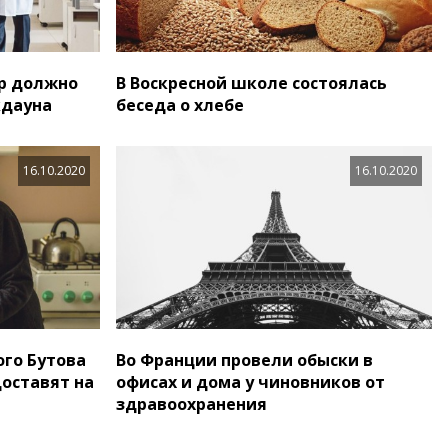
р должно
В Воскресной школе состоялась
кдауна
беседа о хлебе
16.10.2020
16.10.2020
го Бутова
Во Франции провели обыски в
доставят на
офисах и дома у чиновников от
здравоохранения