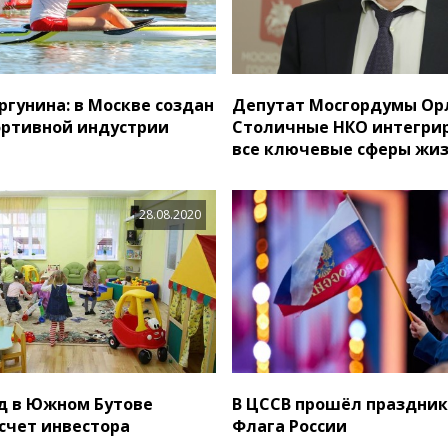
ргунина: в Москве создан
Депутат Мосгордумы Ор
ортивной индустрии
Столичные НКО интегри
все ключевые сферы жи
28.08.2020
д в Южном Бутове
В ЦССВ прошёл праздник
 счет инвестора
Флага России