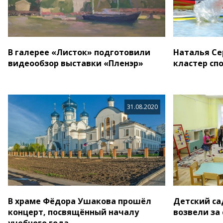
В галерее «Листок» подготовили
Наталья Се
видеообзор выставки «Пленэр»
кластер сп
31.08.2020
В храме Фёдора Ушакова прошёл
Детский са
концерт, посвящённый началу
возвели за
учебного года