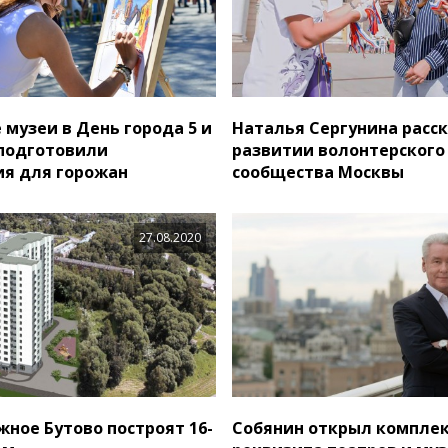
 музеи в День города 5 и
Наталья Сергунина расск
 подготовили
развитии волонтерского
я для горожан
сообщества Москвы
27.08.2020
жное Бутово построят 16-
Собянин открыл комплек