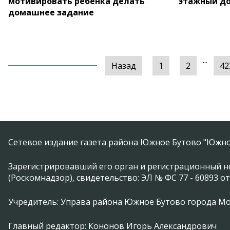
мотивировать ребёнка делать
этажный д
домашнее задание
...
Назад
1
2
42
Сетевое издание газета района Южное Бутово "Южно
Зарегистрировавший его орган и регистрационный н
(Роскомнадзор), свидетельство: ЭЛ № ФС 77 - 60893 от
Учредитель: Управа района Южное Бутово города М
Главный редактор: Кононов Игорь Александрович