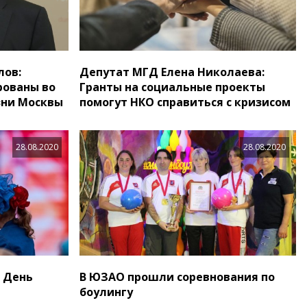
лов:
Депутат МГД Елена Николаева:
рованы во
Гранты на социальные проекты
зни Москвы
помогут НКО справиться с кризисом
28.08.2020
28.08.2020
 День
В ЮЗАО прошли соревнования по
боулингу