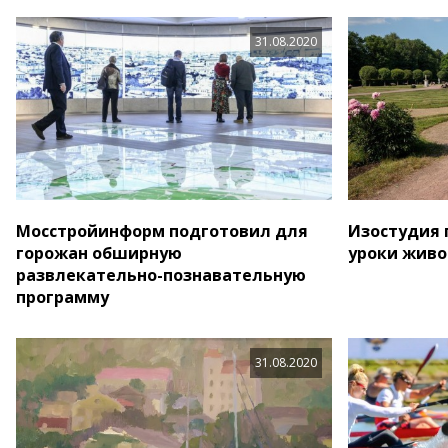
31.08.2020
Мосстройинформ подготовил для
Изостудия 
горожан обширную
уроки живо
развлекательно-познавательную
программу
31.08.2020