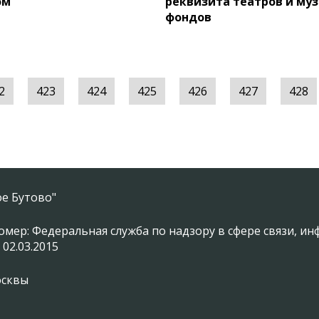
ом
реквизита театров и му
фондов
2
423
424
425
426
427
428
е Бутово"
омер: Федеральная служба по надзору в сфере связи, 
 02.03.2015
осквы