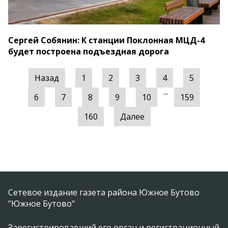
Сергей Собянин: К станции Поклонная МЦД-4
будет построена подъездная дорога
Назад
1
2
3
4
5
...
6
7
8
9
10
159
160
Далее
Сетевое издание газета района Южное Бутово
"Южное Бутово"
Зарегистрировавший его орган и регистрационный