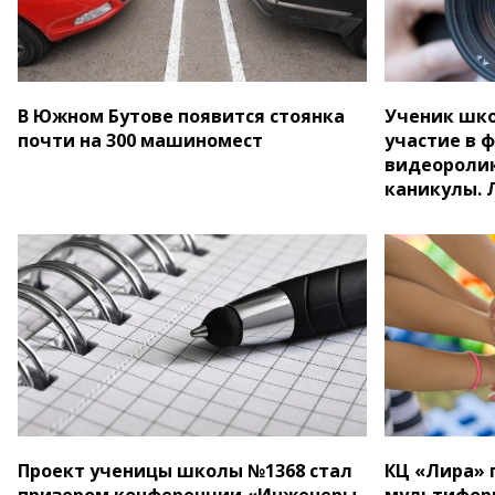
В Южном Бутове появится стоянка
Ученик шко
почти на 300 машиномест
участие в 
видеороли
каникулы. 
Проект ученицы школы №1368 стал
КЦ «Лира» 
призером конференции «Инженеры
мультифор