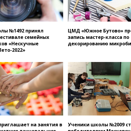
лы №1492 принял
ЦМД «Южное Бутово» пр
фестивале семейных
запись мастер-класса по
ков «Нескучные
декорированию микроб
Лето-2022»
приглашает на занятия в
Ученики школы №2009 с
матную танцевальную
победителями Московск