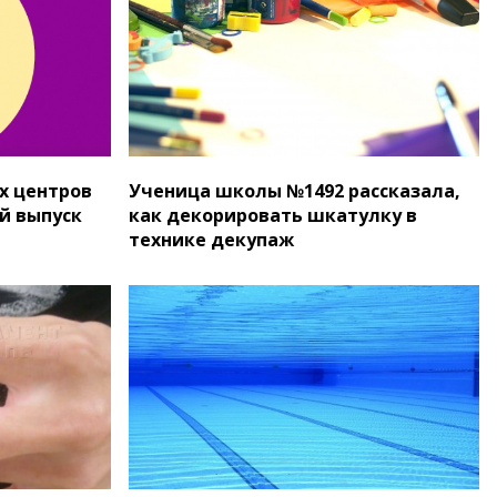
х центров
Ученица школы №1492 рассказала,
й выпуск
как декорировать шкатулку в
технике декупаж