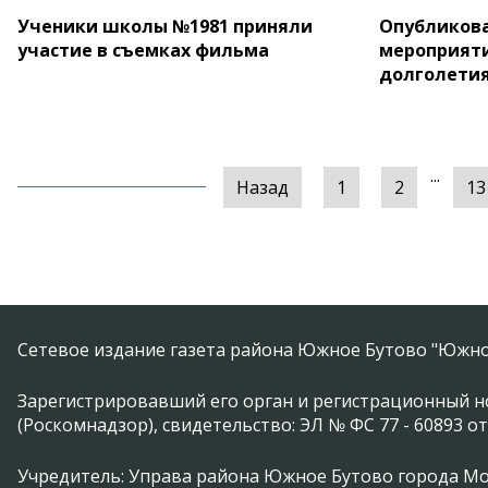
Ученики школы №1981 приняли
Опубликов
участие в съемках фильма
мероприяти
долголетия 
...
Назад
1
2
13
Сетевое издание газета района Южное Бутово "Южно
Зарегистрировавший его орган и регистрационный н
(Роскомнадзор), свидетельство: ЭЛ № ФС 77 - 60893 от
Учредитель: Управа района Южное Бутово города М