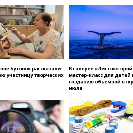
ое Бутово» рассказали
В галерее «Листок» про
ую участницу творческих
мастер-класс для детей 
созданию объемной откр
июля