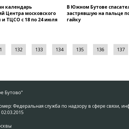
ан календарь
В Южном Бутове спасате
й Центра московского
застрявшую на пальце п
и ТЦСО с 18 по 24 июля
гайку
1
132
133
134
135
136
137
е Бутово"
омер: Федеральная служба по надзору в сфере связи, 
 02.03.2015
осквы