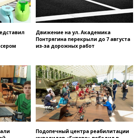
едставил
Движение на ул. Академика
Понтрягина перекрыли до 7 августа
исером
из-за дорожных работ
тали
Подопечный центра реабилитации
ой
инвалидов «Бутово» победил в