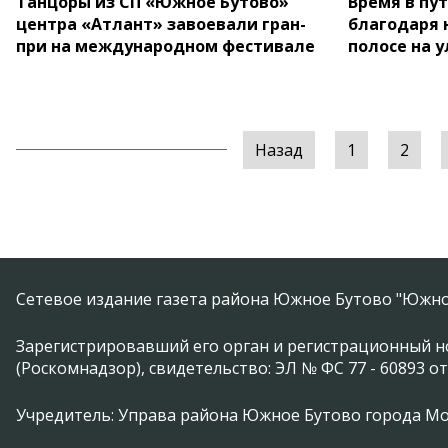
Танцоры из СП «Южное Бутово»
Время в пу
центра «Атлант» завоевали гран-
благодаря 
при на международном фестивале
полосе на 
Назад
1
2
Сетевое издание газета района Южное Бутово "Южно
Зарегистрировавший его орган и регистрационный н
(Роскомнадзор), свидетельство: ЭЛ № ФС 77 - 60893 от
Учредитель: Управа района Южное Бутово города М