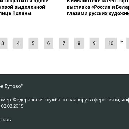
ти сократится вдвое
В библиотеке №195 стар
новой выделенной
выставка «Россия и Бела
улице Поляны
глазами русских художн
...
3
4
5
6
7
8
9
10
е Бутово"
омер: Федеральная служба по надзору в сфере связи, 
 02.03.2015
осквы