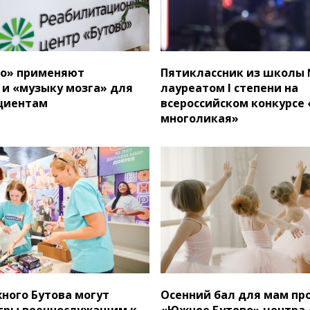
во» применяют
Пятиклассник из школы 
 и «музыку мозга» для
лауреатом I степени на
циентам
всероссийском конкурсе 
многоликая»
ого Бутова могут
Осенний бал для мам пр
гры военнослужащим к
«Южное Бутово» центра