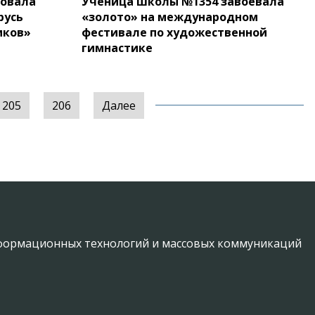
товала
Ученица школы №1354 завоевала
русь
«золото» на международном
иков»
фестивале по художественной
гимнастике
205
206
Далее
информационных технологий и массовых коммуникаций