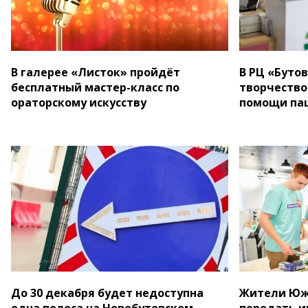
В галерее «Листок» пройдёт
В РЦ «Буто
бесплатный мастер-класс по
творчество
ораторскому искусству
помощи па
До 30 декабря будет недоступна
Жители Южн
одна полоса на Новобутовском
передать и