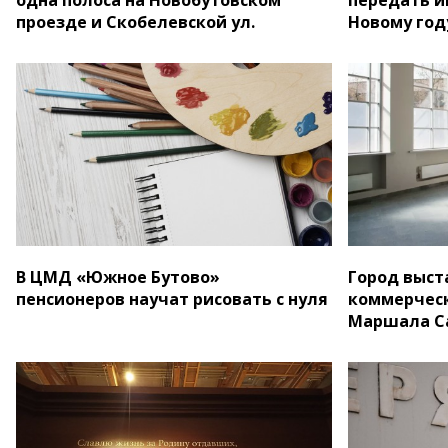
проезде и Скобелевской ул.
Новому год
В ЦМД «Южное Бутово»
Город выст
пенсионеров научат рисовать с нуля
коммерческ
Маршала С