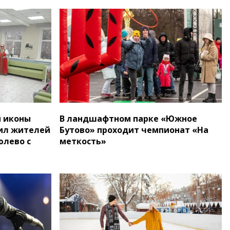
й иконы
В ландшафтном парке «Южное
ил жителей
Бутово» проходит чемпионат «На
юлево с
меткость»