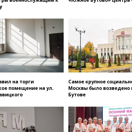
у
авил на торги
Самое крупное социальн
ое помещение на ул.
Москвы было возведено
авицкого
Бутове