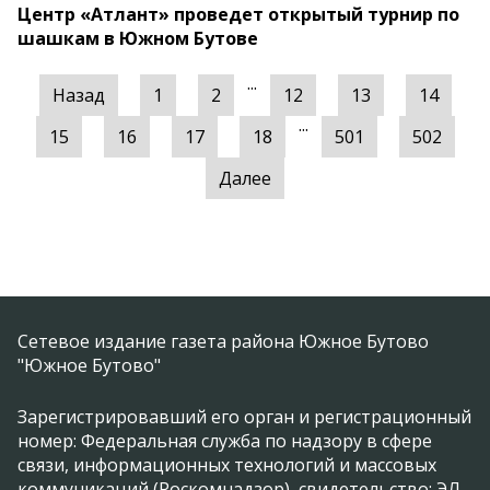
Центр «Атлант» проведет открытый турнир по
шашкам в Южном Бутове
...
Назад
1
2
12
13
14
...
15
16
17
18
501
502
Далее
Сетевое издание газета района Южное Бутово
"Южное Бутово"
Зарегистрировавший его орган и регистрационный
номер: Федеральная служба по надзору в сфере
связи, информационных технологий и массовых
коммуникаций (Роскомнадзор), свидетельство: ЭЛ