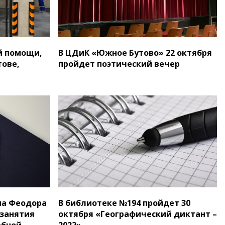
й помощи,
В ЦДиК «Южное Бутово» 22 октября
ове,
пройдет поэтический вечер
на Феодора
В библиотеке №194 пройдет 30
 занятия
октября «Географический диктант –
ебной
2022»