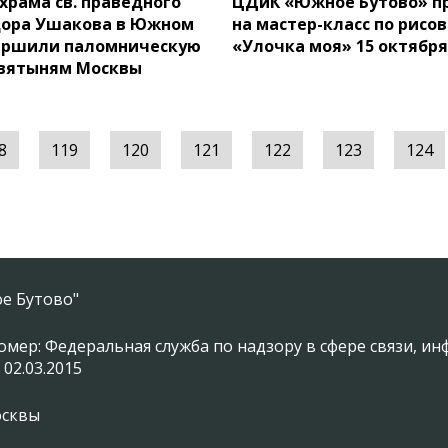
храма св. праведного
ЦДиК «Южное Бутово» п
дора Ушакова в Южном
на мастер-класс по рисо
вершили паломническую
«Улочка моя» 15 октябр
святыням Москвы
8
119
120
121
122
123
124
е Бутово"
омер: Федеральная служба по надзору в сфере связи, 
 02.03.2015
осквы