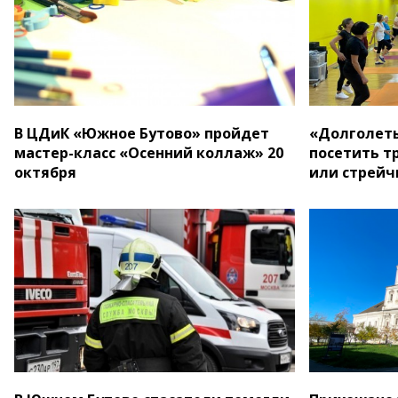
В ЦДиК «Южное Бутово» пройдет
«Долголеты
мастер-класс «Осенний коллаж» 20
посетить т
октября
или стрейч