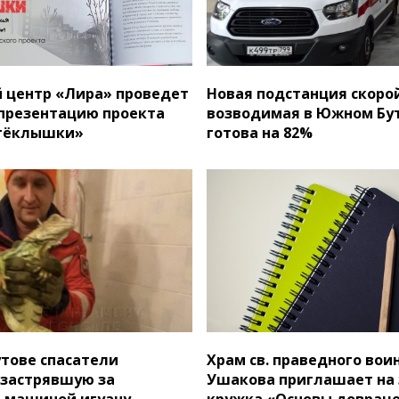
 центр «Лира» проведет
Новая подстанция скоро
 презентацию проекта
возводимая в Южном Бут
стёклышки»
готова на 82%
тове спасатели
Храм св. праведного вои
застрявшую за
Ушакова приглашает на
 машиной игуану
кружка «Основы доврач