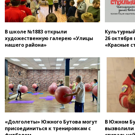
В школе №1883 открыли
Культурный
художественную галерею «Улицы
26 октября
нашего района»
«Красные 
«Долголеты» Южного Бутова могут
В Южном Бу
присоединиться к тренировкам с
вызволили 
фитболом
стиральной