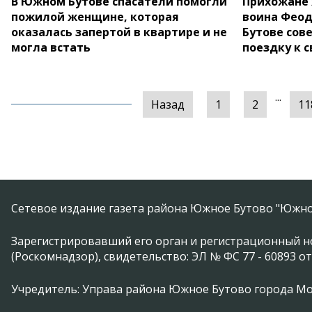
В Южном Бутове спасатели помогли
Прихожане 
пожилой женщине, которая
воина Фео
оказалась запертой в квартире и не
Бутове со
могла встать
поездку к 
...
Назад
1
2
11
Сетевое издание газета района Южное Бутово "Южно
Зарегистрировавший его орган и регистрационный н
(Роскомнадзор), свидетельство: ЭЛ № ФС 77 - 60893 от
Учредитель: Управа района Южное Бутово города М