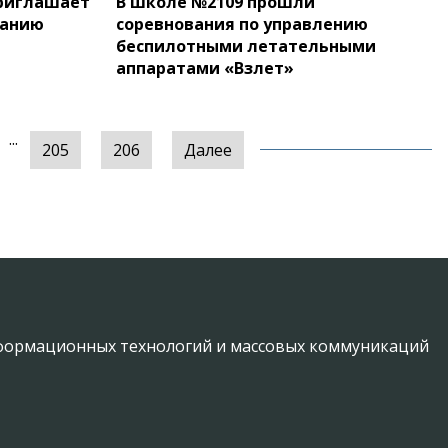
риглашает
В школе №2109 прошли
ванию
соревнования по управлению
я
беспилотными летательными
аппаратами «Взлет»
...
205
206
Далее
информационных технологий и массовых коммуникаций