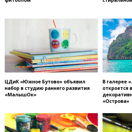
ЦДиК «Южное Бутово» объявил
В галерее 
набор в студию раннего развития
откроется 
«МалышОк»
декоративн
«Острова»